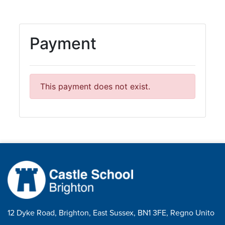
12 Dyke Road, Brighton, East Sussex, BN1 3FE, Regno Unito