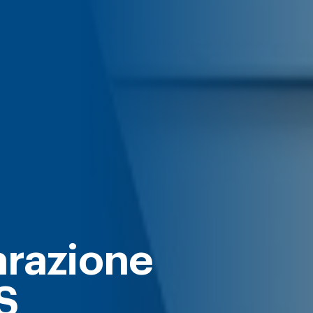
arazione
S