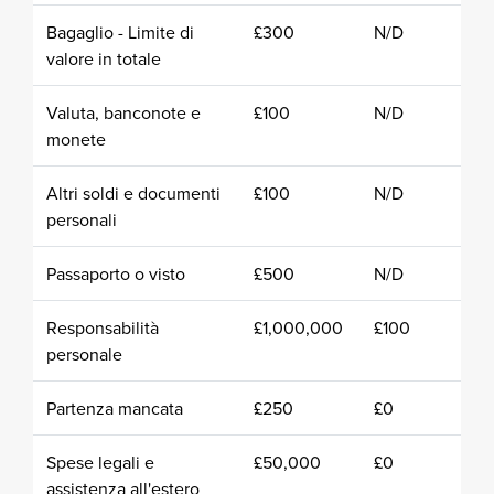
Bagaglio - Limite di
£300
N/D
valore in totale
Valuta, banconote e
£100
N/D
monete
Altri soldi e documenti
£100
N/D
personali
Passaporto o visto
£500
N/D
Responsabilità
£1,000,000
£100
personale
Partenza mancata
£250
£0
Spese legali e
£50,000
£0
assistenza all'estero