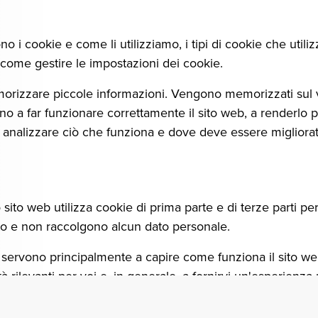
o i cookie e come li utilizziamo, i tipi di cookie che uti
 come gestire le impostazioni dei cookie.
 memorizzare piccole informazioni. Vengono memorizzati sul 
ano a far funzionare correttamente il sito web, a renderlo p
d analizzare ciò che funziona e dove deve essere migliorat
 sito web utilizza cookie di prima parte e di terze parti per
ito e non raccolgono alcun dato personale.
web servono principalmente a capire come funziona il sito we
ità rilevanti per voi e, in generale, a fornirvi un'esperienz