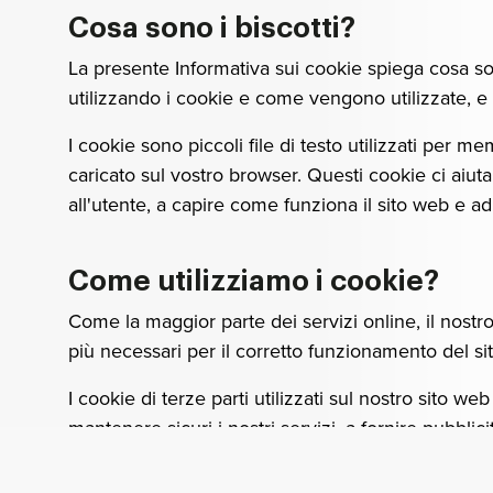
Cosa sono i biscotti?
La presente Informativa sui cookie spiega cosa son
utilizzando i cookie e come vengono utilizzate, e
I cookie sono piccoli file di testo utilizzati per
caricato sul vostro browser. Questi cookie ci aiut
all'utente, a capire come funziona il sito web e a
Come utilizziamo i cookie?
Come la maggior parte dei servizi online, il nostro
più necessari per il corretto funzionamento del s
I cookie di terze parti utilizzati sul nostro sito 
mantenere sicuri i nostri servizi, a fornire pubblic
vostre future interazioni con il nostro sito web.