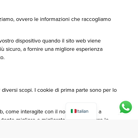
lizziamo, ovvero le informazioni che raccogliamo
vostro dispositivo quando il sito web viene
iù sicuro, a fornire una migliore esperienza
o.
 diversi scopi. I cookie di prima parte sono per lo
b, come interagite con il nostro sito web, a
Italian
a utente migliore e migliorata e a velocizzare le