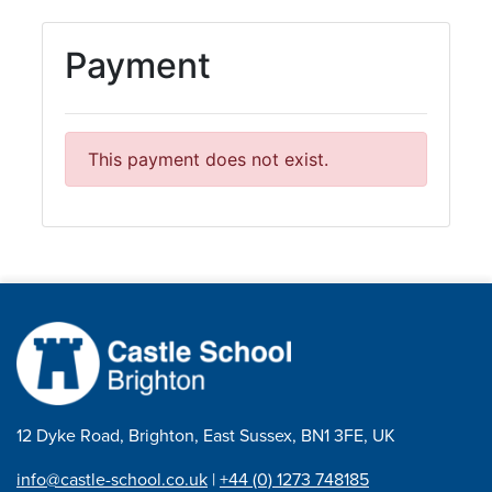
12 Dyke Road, Brighton, East Sussex, BN1 3FE, UK
info@castle-school.co.uk
|
+44 (0) 1273 748185