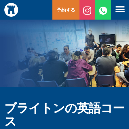
コ
予約する
ン
テ
ン
ツ
へ
ス
キ
ッ
プ
ブライトンの英語コー
ス