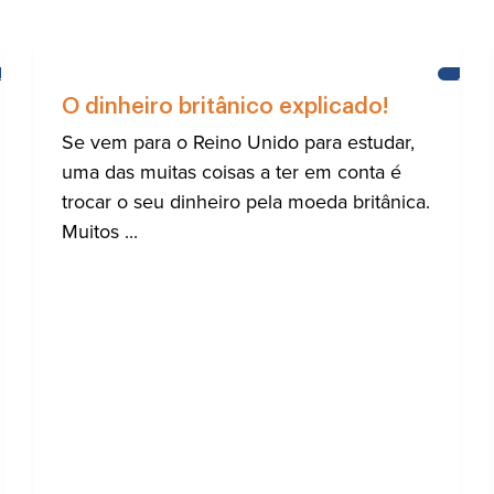
BRIGHTON
AJUD
PARA
O dinheiro britânico explicado!
A
COMU
Se vem para o Reino Unido para estudar,
INTE
uma das muitas coisas a ter em conta é
DE
BRIG
trocar o seu dinheiro pela moeda britânica.
Muitos ...