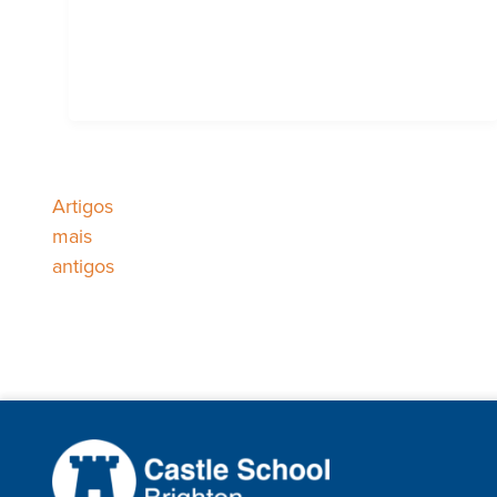
Artigos
Navegação
mais
antigos
de
artigos