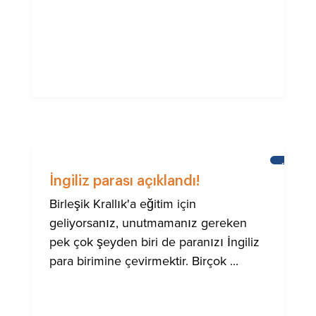
BRIGHTO
ULUSLA
İngiliz parası açıklandı!
TOPLUM
IÇIN
Birleşik Krallık'a eğitim için
YARDIM
geliyorsanız, unutmamanız gereken
pek çok şeyden biri de paranızı İngiliz
para birimine çevirmektir. Birçok ...