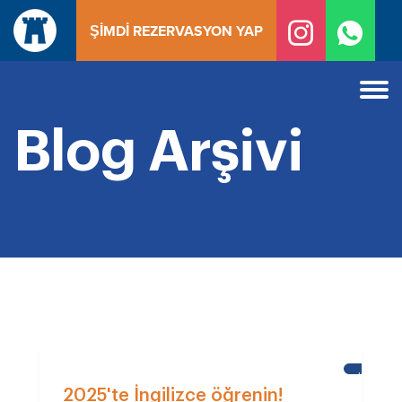
İçeriğe
ŞIMDI REZERVASYON YAP
geç
Blog Arşivi
KALE
OKULU
2025'te İngilizce öğrenin!