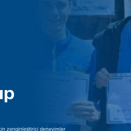
up
çin zenginleştirici deneyimler