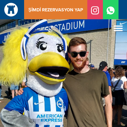
İçeriğe
ŞIMDI REZERVASYON YAP
geç