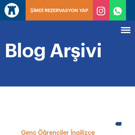
İçeriğe
ŞIMDI REZERVASYON YAP
geç
Blog Arşivi
BRIGHT
Genç Öğrenciler İngilizce