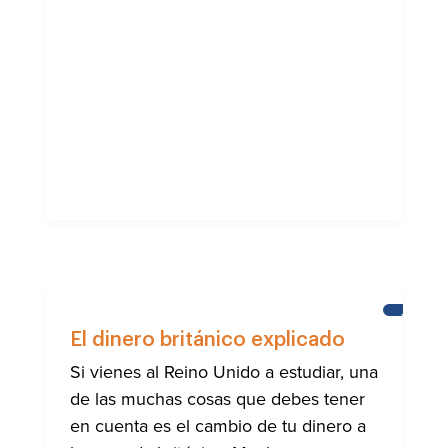
AYUDA
A
El dinero británico explicado
LA
COMUNI
Si vienes al Reino Unido a estudiar, una
INTERN
de las muchas cosas que debes tener
DE
BRIGHT
en cuenta es el cambio de tu dinero a