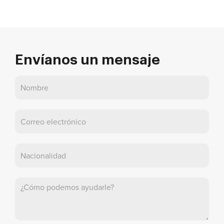
Envíanos un mensaje
Póngase
en
contacto
con
nosotros