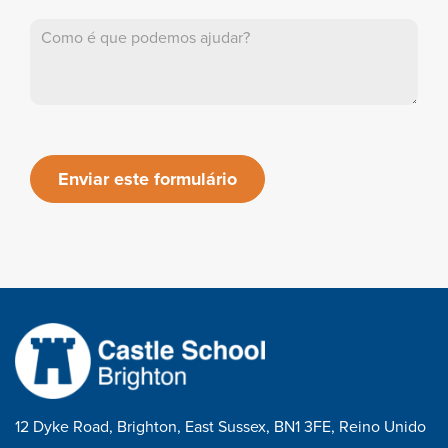
Enviar este formulário
12 Dyke Road, Brighton, East Sussex, BN1 3FE, Reino Unido