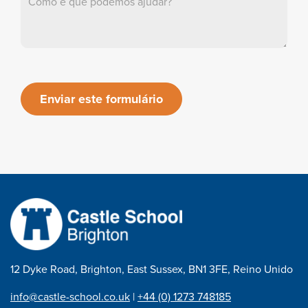
Enviar este formulário
12 Dyke Road, Brighton, East Sussex, BN1 3FE, Reino Unido
info@castle-school.co.uk
|
+44 (0) 1273 748185