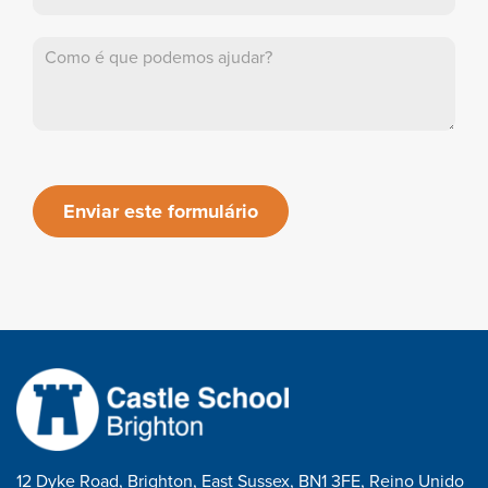
Enviar este formulário
12 Dyke Road, Brighton, East Sussex, BN1 3FE, Reino Unido