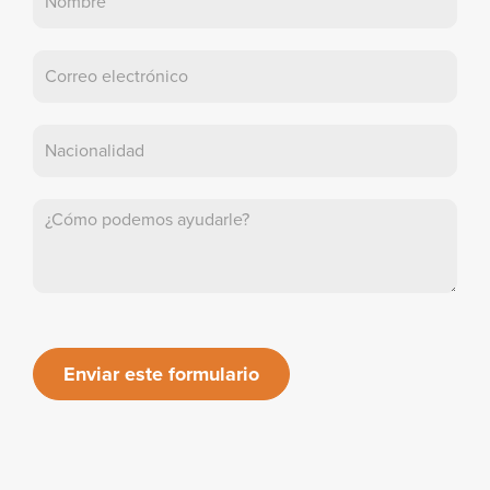
en
contacto
con
nosotros
Enviar este formulario