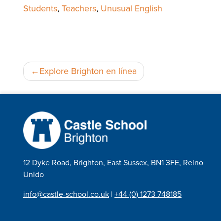
Students
,
Teachers
,
Unusual English
Navegación
Explore Brighton en línea
de
entradas
12 Dyke Road, Brighton, East Sussex, BN1 3FE, Reino
Unido
info@castle-school.co.uk
|
+44 (0) 1273 748185