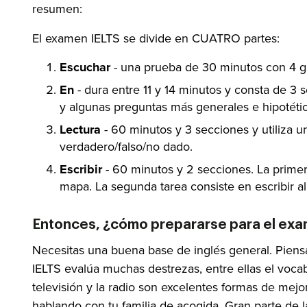
resumen:
El examen IELTS se divide en CUATRO partes:
Escuchar
- una prueba de 30 minutos con 4 gr
En
- dura entre 11 y 14 minutos y consta de 3
y algunas preguntas más generales e hipotéti
Lectura
- 60 minutos y 3 secciones y utiliza
verdadero/falso/no dado.
Escribir
- 60 minutos y 2 secciones. La primer
mapa. La segunda tarea consiste en escribir a
Entonces, ¿cómo prepararse para el ex
Necesitas una buena base de inglés general. Piensa
IELTS evalúa muchas destrezas, entre ellas el vocab
televisión y la radio son excelentes formas de mejo
hablando con tu familia de acogida. Gran parte de l