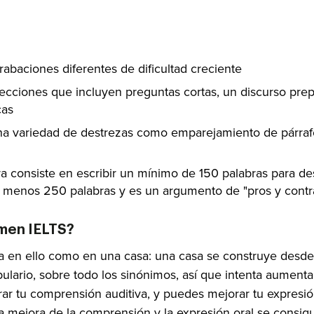
abaciones diferentes de dificultad creciente
 secciones que incluyen preguntas cortas, un discurso pre
cas
 una variedad de destrezas como emparejamiento de párra
a consiste en escribir un mínimo de 150 palabras para des
l menos 250 palabras y es un argumento de "pros y contra
amen IELTS?
 en ello como en una casa: una casa se construye desde l
ulario, sobre todo los sinónimos, así que intenta aumenta
rar tu comprensión auditiva, y puedes mejorar tu expresión
a mejora de la comprensión y la expresión oral se consigu