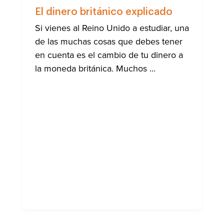
AYUDA
A
El dinero británico explicado
LA
COMUNI
Si vienes al Reino Unido a estudiar, una
INTERN
de las muchas cosas que debes tener
DE
BRIGHT
en cuenta es el cambio de tu dinero a
la moneda británica. Muchos ...