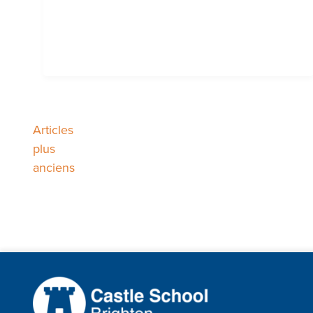
Articles
Navigation
plus
anciens
des
articles