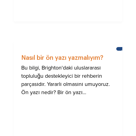
BRIGHTO
ULUSLA
Nasıl bir ön yazı yazmalıyım?
TOPLUM
IÇIN
Bu bilgi, Brighton'daki uluslararası
YARDIM
topluluğu destekleyici bir rehberin
parçasıdır. Yararlı olmasını umuyoruz.
Ön yazı nedir? Bir ön yazı...