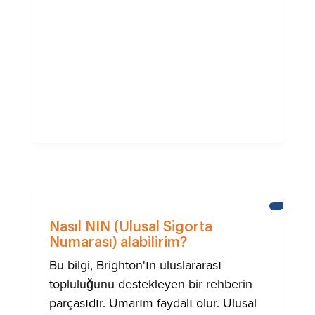
BRIGHTO
ULUSLA
Nasıl NIN (Ulusal Sigorta
TOPLUM
Numarası) alabilirim?
IÇIN
YARDIM
Bu bilgi, Brighton'ın uluslararası
topluluğunu destekleyen bir rehberin
parçasıdır. Umarım faydalı olur. Ulusal