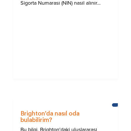
Sigorta Numarası (NIN) nasıl alınır...
BRIGHTO
ULUSLA
Brighton'da nasıl oda
TOPLUM
bulabilirim?
IÇIN
YARDIM
Bu bilgi, Brighton'daki uluslararası