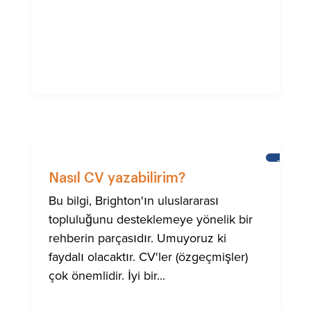
BRIGHTO
ULUSLA
Nasıl CV yazabilirim?
TOPLUM
IÇIN
Bu bilgi, Brighton'ın uluslararası
YARDIM
topluluğunu desteklemeye yönelik bir
rehberin parçasıdır. Umuyoruz ki
faydalı olacaktır. CV'ler (özgeçmişler)
çok önemlidir. İyi bir...