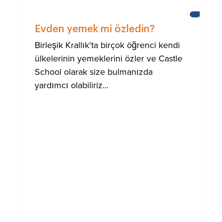
BRIGHTO
ULUSLA
Evden yemek mi özledin?
TOPLUM
IÇIN
Birleşik Krallık'ta birçok öğrenci kendi
YARDIM
ülkelerinin yemeklerini özler ve Castle
School olarak size bulmanızda
yardımcı olabiliriz...