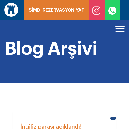
İçeriğe
ŞIMDI REZERVASYON YAP
geç
Blog Arşivi
BRIGHTO
ULUSLA
İngiliz parası açıklandı!