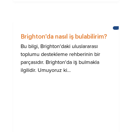
BRIGHTO
ULUSLA
Brighton'da nasıl iş bulabilirim?
TOPLUM
IÇIN
Bu bilgi, Brighton'daki uluslararası
YARDIM
toplumu destekleme rehberinin bir
parçasıdır. Brighton'da iş bulmakla
ilgilidir. Umuyoruz ki...