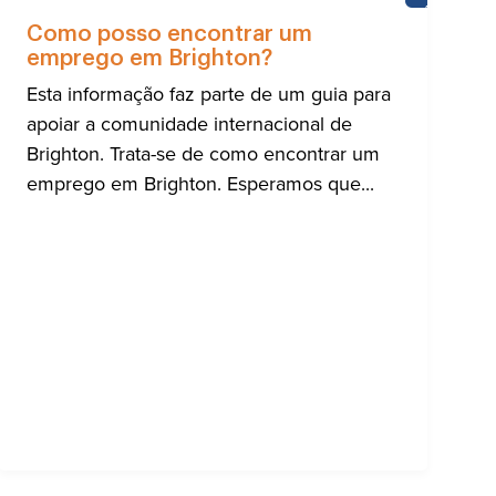
A
AJUDA
PARA
Como posso encontrar um
A
emprego em Brighton?
NIDADE
COMUNIDA
RNACIONAL
INTERNACI
Esta informação faz parte de um guia para
DE
HTON
BRIGHTON
apoiar a comunidade internacional de
Brighton. Trata-se de como encontrar um
emprego em Brighton. Esperamos que...