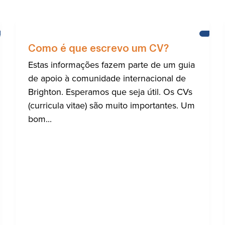
AJUDA
AJUD
PARA
PARA
Como é que escrevo um CV?
A
A
COMUNIDADE
COMU
Estas informações fazem parte de um guia
INTERNACIONAL
INTE
de apoio à comunidade internacional de
DE
DE
BRIGHTON
BRIG
Brighton. Esperamos que seja útil. Os CVs
(curricula vitae) são muito importantes. Um
bom...