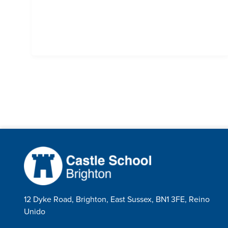
12 Dyke Road, Brighton, East Sussex, BN1 3FE, Reino
Unido