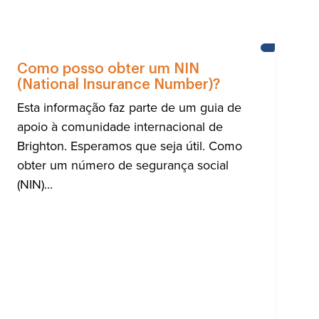
A
AJUDA
PARA
Como posso obter um NIN
A
(National Insurance Number)?
NIDADE
COMUNIDA
RNACIONAL
INTERNACI
Esta informação faz parte de um guia de
DE
HTON
BRIGHTON
apoio à comunidade internacional de
Brighton. Esperamos que seja útil. Como
obter um número de segurança social
(NIN)...