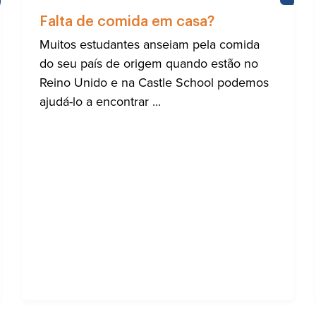
AJUDA
AJUD
PARA
PARA
Falta de comida em casa?
A
A
COMUNIDADE
COMU
Muitos estudantes anseiam pela comida
INTERNACIONAL
INTE
do seu país de origem quando estão no
DE
DE
BRIGHTON
BRIG
Reino Unido e na Castle School podemos
ajudá-lo a encontrar ...