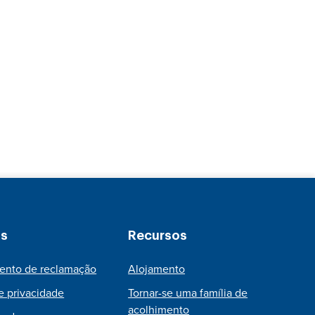
as
Recursos
ento de reclamação
Alojamento
de privacidade
Tornar-se uma família de
acolhimento