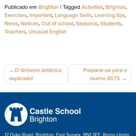
Publicado em
Brighton
|
Tagged
Activities
,
Brighton
,
Exercises
,
Important
,
Language Skills
,
Learning tips
,
News
,
Notices
,
Out of school
,
Seasonal
,
Students
,
Teachers
,
Unusual English
Navegação
O dinheiro britânico
Preparar-se para o
explicado!
exame IELTS
de
artigos
12 Dyke Road, Brighton, East Sussex, BN1 3FE, Reino Unido