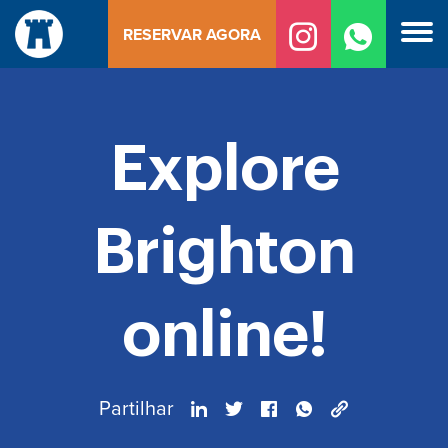
Saltar
RESERVAR AGORA
para
o
conteúdo
Explore
Brighton
online!
Partilhar