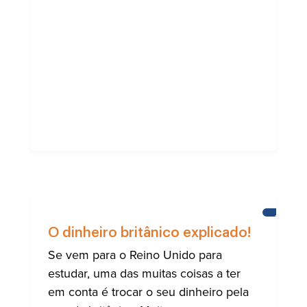
AJUDA
PARA
O dinheiro britânico explicado!
A
COMUNI
Se vem para o Reino Unido para
INTERN
estudar, uma das muitas coisas a ter
DE
BRIGHT
em conta é trocar o seu dinheiro pela