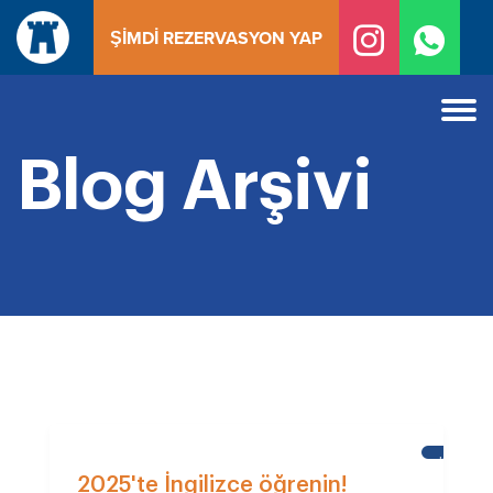
İçeriğe
ŞIMDI REZERVASYON YAP
geç
Blog Arşivi
KALE
OKULU
2025'te İngilizce öğrenin!