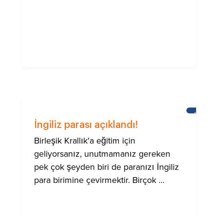
BRIGHTO
ULUSLA
İngiliz parası açıklandı!
TOPLUM
IÇIN
Birleşik Krallık'a eğitim için
YARDIM
geliyorsanız, unutmamanız gereken
pek çok şeyden biri de paranızı İngiliz
para birimine çevirmektir. Birçok ...