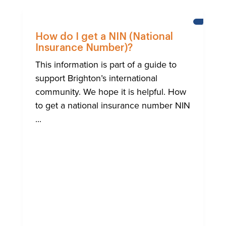
AIUTO
ALLA
How do I get a NIN (National
COMUNI
Insurance Number)?
INTERNA
DI
This information is part of a guide to
BRIGHT
support Brighton’s international
community. We hope it is helpful. How
to get a national insurance number NIN
...