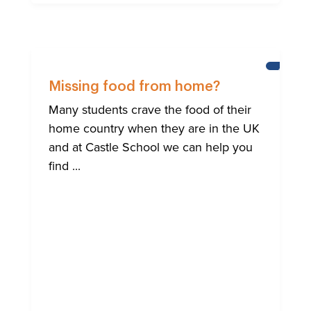
AIUTO
ALLA
Missing food from home?
COMUNI
INTERNA
Many students crave the food of their
DI
home country when they are in the UK
BRIGHT
and at Castle School we can help you
find ...