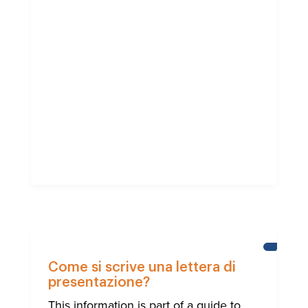
AIUTO
ALLA
Come si scrive una lettera di
COMUNI
presentazione?
INTERNA
DI
This information is part of a guide to
BRIGHT