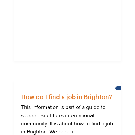
AIUTO
ALLA
How do I find a job in Brighton?
COMUNI
INTERNA
This information is part of a guide to
DI
support Brighton’s international
BRIGHT
community. It is about how to find a job
in Brighton. We hope it ...