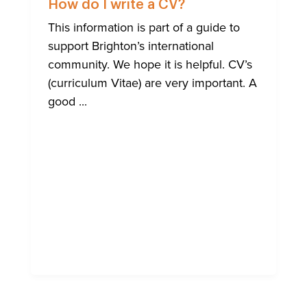
ALLA
How do I write a CV?
COMUNI
INTERNA
This information is part of a guide to
DI
support Brighton’s international
BRIGHT
community. We hope it is helpful. CV’s
(curriculum Vitae) are very important. A
good ...