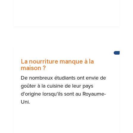
AIDE
À
La nourriture manque à la
LA
maison ?
COMMUN
INTERNA
De nombreux étudiants ont envie de
DE
BRIGHT
goûter à la cuisine de leur pays
d'origine lorsqu'ils sont au Royaume-
Uni.