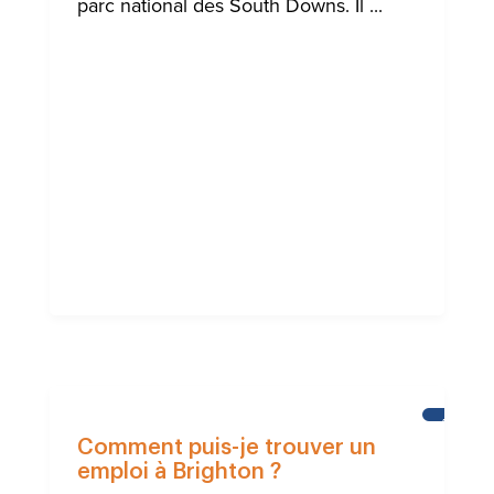
parc national des South Downs. Il ...
AIDE
À
Comment puis-je trouver un
LA
emploi à Brighton ?
COMMUN