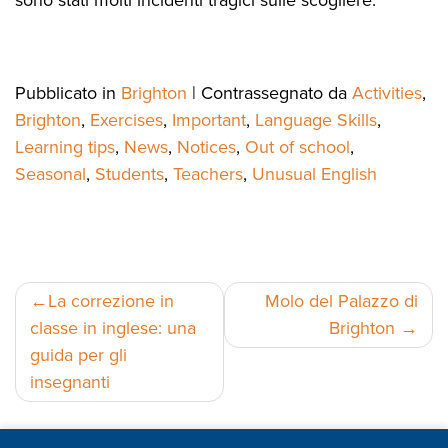
sono stati molti incidenti tragici sulle scogliere.
Pubblicato in
Brighton
|
Contrassegnato da
Activities
,
Brighton
,
Exercises
,
Important
,
Language Skills
,
Learning tips
,
News
,
Notices
,
Out of school
,
Seasonal
,
Students
,
Teachers
,
Unusual English
Navigazione
La correzione in
Molo del Palazzo di
classe in inglese: una
Brighton
articoli
guida per gli
insegnanti