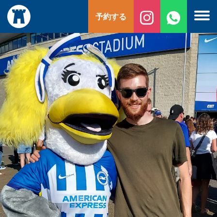
コ
予約する
ン
テ
ン
ツ
へ
ス
キ
ッ
プ