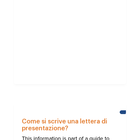
AIUTO
ALLA
Come si scrive una lettera di
COMUNI
presentazione?
INTERNA
DI
This information is part of a guide to
BRIGHT