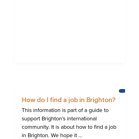
AIUTO
ALLA
How do I find a job in Brighton?
COMUNI
INTERNA
This information is part of a guide to
DI
support Brighton’s international
BRIGHT
community. It is about how to find a job
in Brighton. We hope it ...