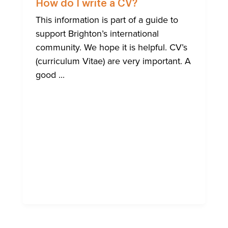
ALLA
How do I write a CV?
COMUNI
INTERNA
This information is part of a guide to
DI
support Brighton’s international
BRIGHT
community. We hope it is helpful. CV’s
(curriculum Vitae) are very important. A
good ...