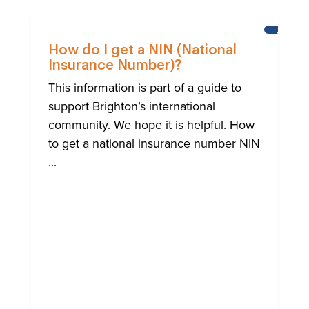
AIUTO
ALLA
How do I get a NIN (National
COMUNI
Insurance Number)?
INTERNA
DI
This information is part of a guide to
BRIGHT
support Brighton’s international
community. We hope it is helpful. How
to get a national insurance number NIN
...