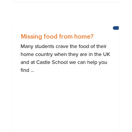
AIUTO
ALLA
Missing food from home?
COMUNI
INTERNA
Many students crave the food of their
DI
home country when they are in the UK
BRIGHT
and at Castle School we can help you
find ...