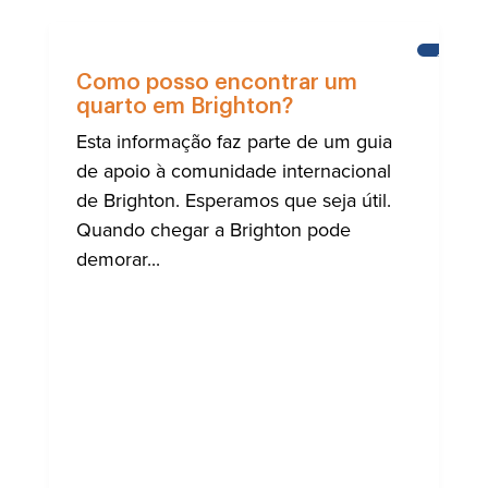
AJUDA
PARA
Como posso encontrar um
A
quarto em Brighton?
COMUNI
INTERN
Esta informação faz parte de um guia
DE
BRIGHT
de apoio à comunidade internacional
de Brighton. Esperamos que seja útil.
Quando chegar a Brighton pode
demorar...