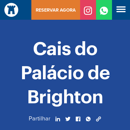
Saltar
RESERVAR AGORA
para
o
conteúdo
Cais do
Palácio de
Brighton
Partilhar