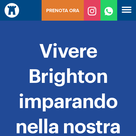
Vai
PRENOTA ORA
al
contenuto
Vivere
Brighton
imparando
nella nostra