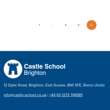
1
...
4
5
6
12 Dyke Road, Brighton, East Sussex, BN1 3FE, Reino Unido
info@castle-school.co.uk
|
+44 (0) 1273 748185