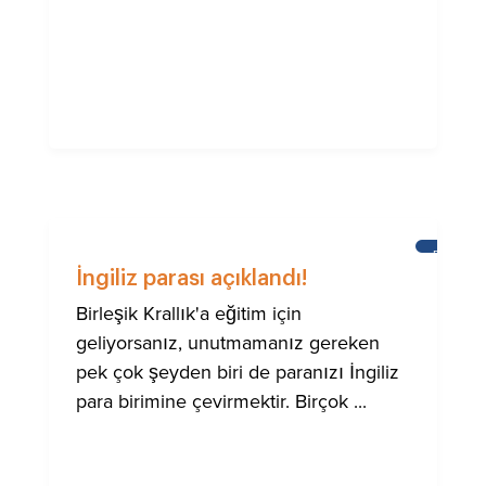
BRIGHTO
ULUSLA
İngiliz parası açıklandı!
TOPLUM
IÇIN
Birleşik Krallık'a eğitim için
YARDIM
geliyorsanız, unutmamanız gereken
pek çok şeyden biri de paranızı İngiliz
para birimine çevirmektir. Birçok ...