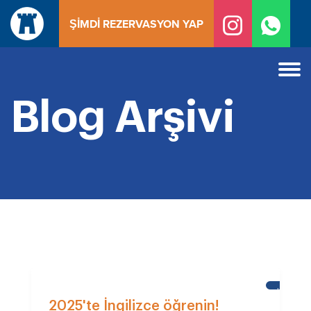
İçeriğe
ŞIMDI REZERVASYON YAP
geç
Blog Arşivi
KALE
OKULU
2025'te İngilizce öğrenin!