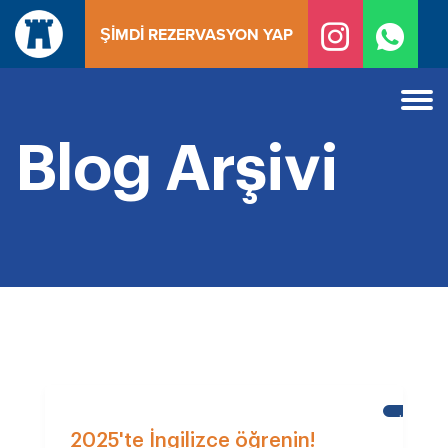
İçeriğe
ŞIMDI REZERVASYON YAP
geç
Blog Arşivi
KALE
OKULU
2025'te İngilizce öğrenin!