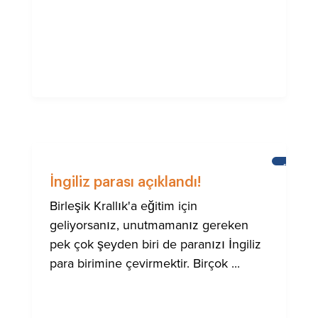
BRIGHTO
ULUSLA
İngiliz parası açıklandı!
TOPLUM
IÇIN
Birleşik Krallık'a eğitim için
YARDIM
geliyorsanız, unutmamanız gereken
pek çok şeyden biri de paranızı İngiliz
para birimine çevirmektir. Birçok ...