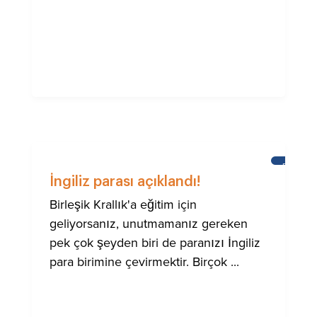
BRIGHTO
ULUSLA
İngiliz parası açıklandı!
TOPLUM
IÇIN
Birleşik Krallık'a eğitim için
YARDIM
geliyorsanız, unutmamanız gereken
pek çok şeyden biri de paranızı İngiliz
para birimine çevirmektir. Birçok ...