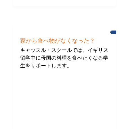
ブ
ラ
家から食べ物がなくなった？
イ
ト
キャッスル・スクールでは、イギリス
ン
留学中に母国の料理を食べたくなる学
の
国
生をサポートします。
際
コ
ミ
ュ
ニ
テ
ィ
へ
の
支
援