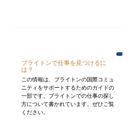
ブ
ラ
ブライトンで仕事を見つけるに
イ
は？
ト
ン
この情報は、ブライトンの国際コミュ
の
国
ニティをサポートするためのガイドの
際
一部です。ブライトンでの仕事の探し
コ
ミ
方について書かれています。ぜひご覧
ュ
ニ
ください。
テ
ィ
へ
の
支