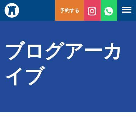
コ
予約する
ン
テ
ン
ツ
へ
ブログアーカ
ス
キ
ッ
イブ
プ