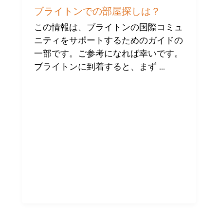
ブ
ラ
ブライトンでの部屋探しは？
イ
ト
この情報は、ブライトンの国際コミュ
ン
ニティをサポートするためのガイドの
の
国
一部です。ご参考になれば幸いです。
際
コ
ブライトンに到着すると、まず ...
ミ
ュ
ニ
テ
ィ
へ
の
支
援