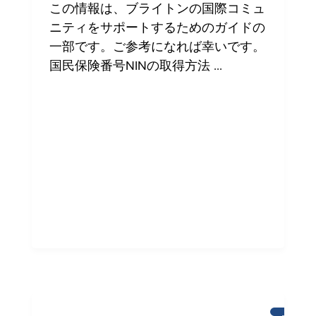
ン
この情報は、ブライトンの国際コミュ
の
国
ニティをサポートするためのガイドの
際
一部です。ご参考になれば幸いです。
コ
ミ
国民保険番号NINの取得方法 ...
ュ
ニ
テ
ィ
へ
の
支
援