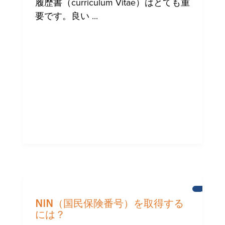
履歴書（curriculum Vitae）はとても重
ミ
要です。良い ...
ュ
ニ
テ
ィ
へ
の
支
援
ブ
ラ
NIN（国民保険番号）を取得する
イ
には？
ト