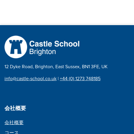
12 Dyke Road, Brighton, East Sussex, BN1 3FE, UK
info@castle-school.co.uk
|
+44 (0) 1273 748185
会社概要
会社概要
コース