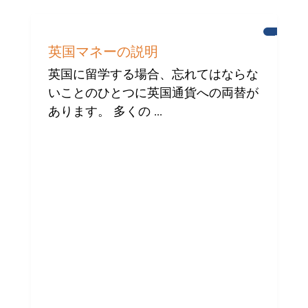
ブ
ラ
英国マネーの説明
イ
ト
英国に留学する場合、忘れてはならな
ン
いことのひとつに英国通貨への両替が
の
国
あります。 多くの ...
際
コ
ミ
ュ
ニ
テ
ィ
へ
の
支
援