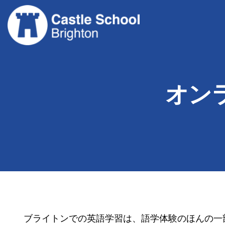
コ
ン
テ
ン
ツ
へ
ス
オン
キ
ッ
プ
ブライトンでの英語学習は、語学体験のほんの一