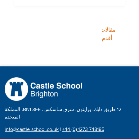
تصفّح
مقالات
أقدم
المقالات
12 طريق دايك، برايتون، شرق ساسكس، BN1 3FE، المملكة
المتحدة
info@castle-school.co.uk
|
+44 (0) 1273 748185