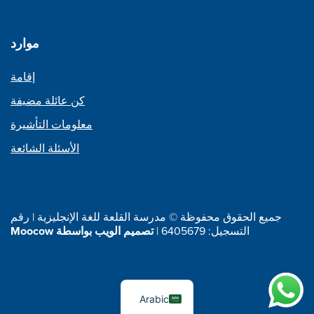
موارد
إقامة
كن عائلة مضيفة
معلومات التأشيرة
الأسئلة الشائعة
جميع الحقوق محفوظة © مدرسة القلعة للغة الإنجليزية | رقم
التسجيل: 6405679 |
تصميم الويب بواسطة Moocow
Arabic