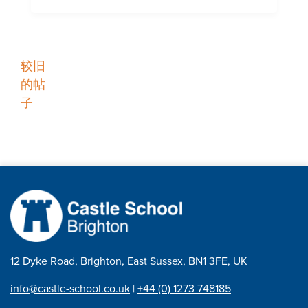
职
较旧
的帖
位
子
导
航
12 Dyke Road, Brighton, East Sussex, BN1 3FE, UK
info@castle-school.co.uk
|
+44 (0) 1273 748185