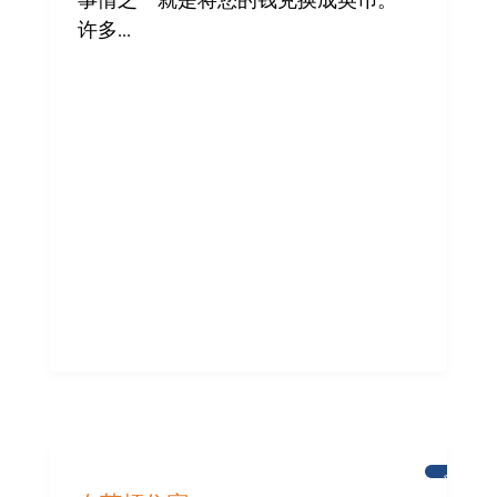
事情之一就是将您的钱兑换成英币。
社
许多...
区
提
供
帮
助
新