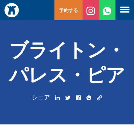
コ
予約する
ン
テ
ン
ツ
へ
ブライトン・
ス
キ
ッ
パレス・ピア
プ
シェア