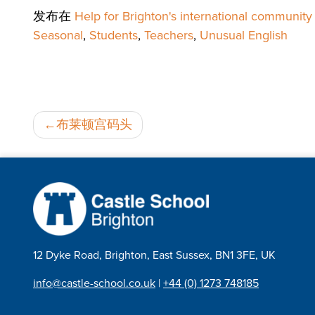
发布在
Help for Brighton's international community
Seasonal
,
Students
,
Teachers
,
Unusual English
邮
布莱顿宫码头
政
导
航
12 Dyke Road, Brighton, East Sussex, BN1 3FE, UK
info@castle-school.co.uk
|
+44 (0) 1273 748185