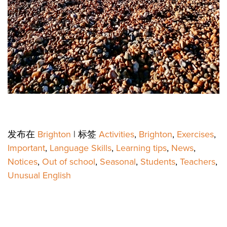
发布在
Brighton
|
标签
Activities
,
Brighton
,
Exercises
,
Important
,
Language Skills
,
Learning tips
,
News
,
Notices
,
Out of school
,
Seasonal
,
Students
,
Teachers
,
Unusual English