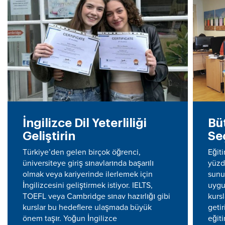
İngilizce Dil Yeterliliği
Bü
Geliştirin
Se
Türkiye’den gelen birçok öğrenci,
Eğit
üniversiteye giriş sınavlarında başarılı
yüzd
olmak veya kariyerinde ilerlemek için
sunu
İngilizcesini geliştirmek istiyor. IELTS,
uygu
TOEFL veya Cambridge sınav hazırlığı gibi
kursl
kurslar bu hedeflere ulaşmada büyük
geti
önem taşır. Yoğun İngilizce
eğit