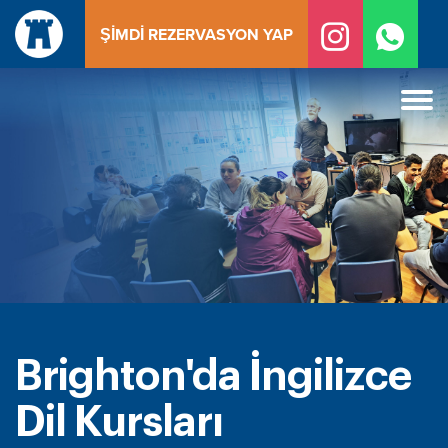
İçeriğe
ŞIMDI REZERVASYON YAP
geç
Brighton'da İngilizce
Dil Kursları