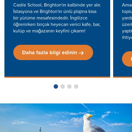
Castle School, Brighton'ın kalbinde yer alır.
Amac
İstasyona ve Brighton'ın ünlü plajına kısa
topl
bir yürüme mesafesindedir. İngilizce
yard
öğrenirken birçok heyecan verici kafe, bar,
üzer
kulüp ve mağazanın keyfini çıkarın!
yapt
ihtiy
Daha fazla bilgi edinin