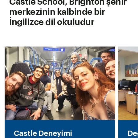
Castle School, Brighton şehir
merkezinin kalbinde bir
İngilizce dil okuludur
Castle Deneyimi
De