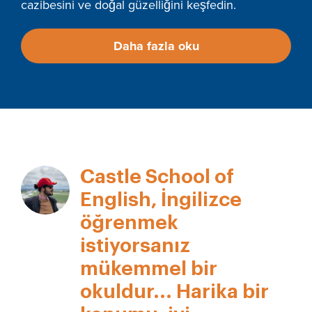
cazibesini ve doğal güzelliğini keşfedin.
Daha fazla oku
Castle School of
English, İngilizce
öğrenmek
istiyorsanız
mükemmel bir
okuldur... Harika bir