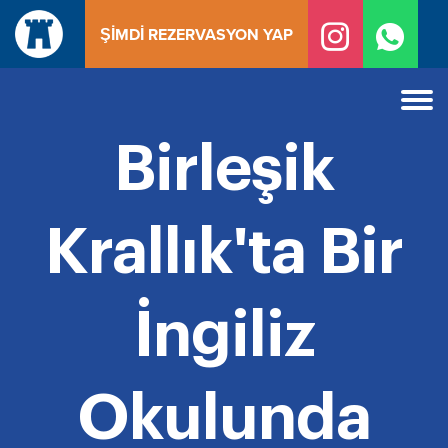
İçeriğe
ŞIMDI REZERVASYON YAP
geç
Birleşik
Krallık'ta Bir
İngiliz
Okulunda