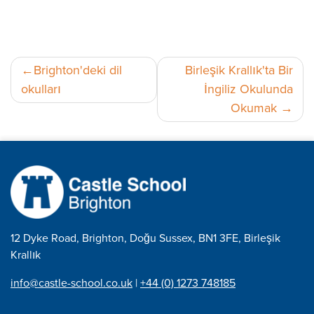
Yazı
Brighton'deki dil
Birleşik Krallık'ta Bir
okulları
İngiliz Okulunda
gezinmesi
Okumak
12 Dyke Road, Brighton, Doğu Sussex, BN1 3FE, Birleşik
Krallık
info@castle-school.co.uk
|
+44 (0) 1273 748185