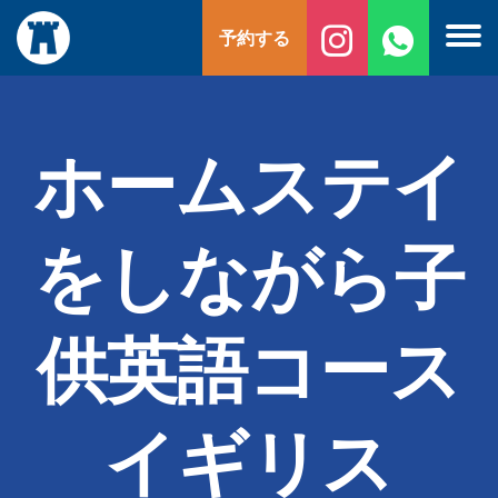
コ
予約する
ン
テ
ン
ツ
へ
ホームステイ
ス
キ
ッ
をしながら子
プ
供英語コース
イギリス