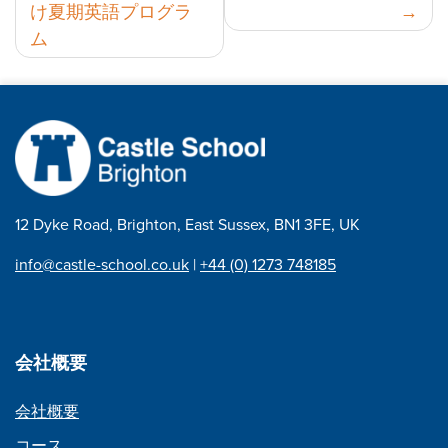
け夏期英語プログラ
稿
ム
ナ
ビ
ゲ
ー
シ
ョ
12 Dyke Road, Brighton, East Sussex, BN1 3FE, UK
ン
info@castle-school.co.uk
|
+44 (0) 1273 748185
会社概要
会社概要
コース