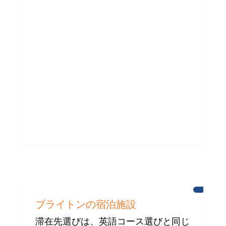
ミ
ュ
ニ
テ
ィ
へ
の
支
援
ニ
ュ
ブライトンの宿泊施設
ー
ス
滞在先選びは、英語コース選びと同じ