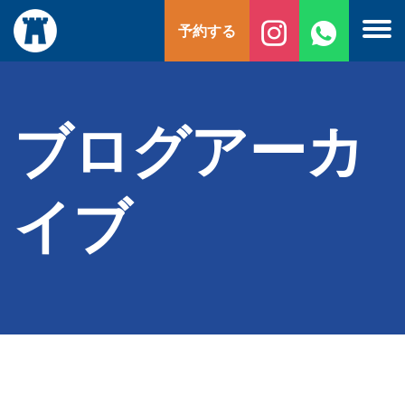
コ
予約する
ン
テ
ン
ツ
へ
ブログアーカ
ス
キ
ッ
イブ
プ