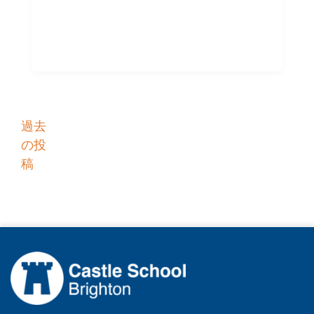
投
過去
の投
稿
稿
ナ
ビ
ゲ
ー
シ
ョ