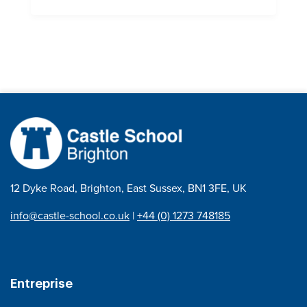
12 Dyke Road, Brighton, East Sussex, BN1 3FE, UK
info@castle-school.co.uk
|
+44 (0) 1273 748185
Entreprise