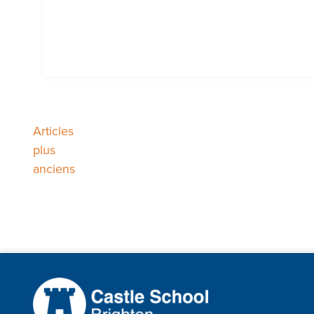
Navigation
Articles
plus
anciens
des
articles